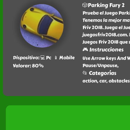
🎲Parking Fury 2
Prueba el Juego Parki
Tenemos la mejor mane
Friv 2018. Juega el Ju
juegosfriv2018.com. E
Juegos Friv 2018 que 
🎮 Instrucciones
Dispositivo: 💻 Pc 📱 Mobile
Use Arrow keys And W
Pause/Unpause,
Valorar: 80%
📂 Categorías
action, car, obstacle