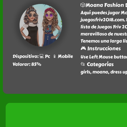
🎲Moana Fashion 
Aquí puedes jugar Mo
juegosfriv2018.com. E
lista de Juegos Friv 
maravilloso de nuestr
Tenemos una larga lis
🎮 Instrucciones
Dispositivo: 💻 Pc 📱 Mobile
Use Left Mouse butto
📂 Categorías
Valorar: 85%
girls, moana, dress u