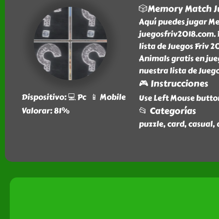
🎲Memory Match J
Aquí puedes jugar Me
juegosfriv2018.com. E
lista de Juegos Friv 
Animals gratis en jue
nuestra lista de Jueg
🎮 Instrucciones
Dispositivo: 💻 Pc 📱 Mobile
Use Left Mouse button
📂 Categorías
Valorar: 81%
puzzle, card, casual,