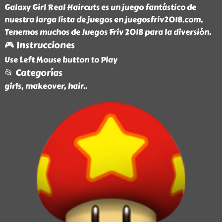
Galaxy Girl Real Haircuts es un juego fantástico de
nuestra larga lista de juegos en juegosfriv2018.com.
Tenemos muchos de Juegos Friv 2018 para la diversión.
🎮 Instrucciones
Use Left Mouse button to Play
📂 Categorías
girls, makeover, hair
..