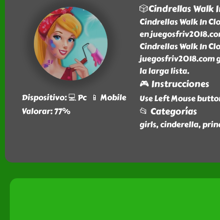
🎲Cindrellas Walk I
Cindrellas Walk In Cl
en juegosfriv2018.co
Cindrellas Walk In Clo
juegosfriv2018.com gr
la larga lista.
🎮 Instrucciones
Dispositivo: 💻 Pc 📱 Mobile
Use Left Mouse butto
📂 Categorías
Valorar: 77%
girls, cinderella, pri